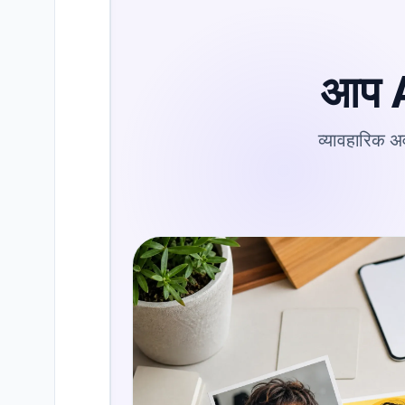
आप AI
व्यावहारिक अव