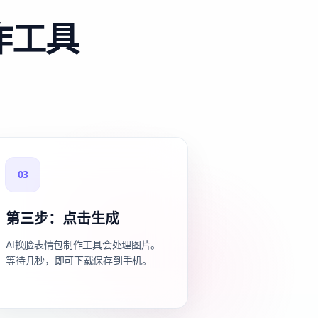
作工具
03
第三步：点击生成
AI换脸表情包制作工具会处理图片。
等待几秒，即可下载保存到手机。