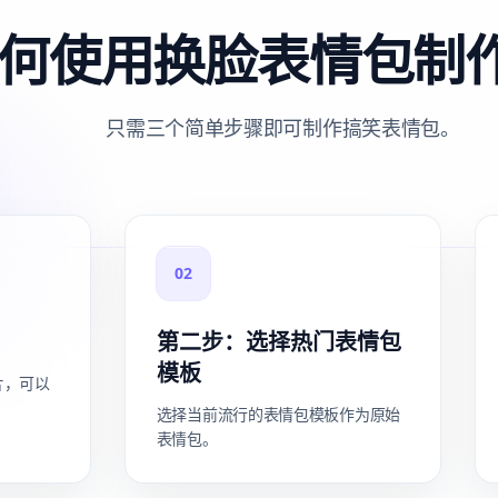
何使用换脸表情包制
只需三个简单步骤即可制作搞笑表情包。
02
第二步：选择热门表情包
模板
片，可以
选择当前流行的表情包模板作为原始
表情包。