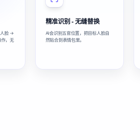
精准识别 - 无缝替换
人脸 →
AI会识别五官位置，把目标人脸自
操作，无
然贴合到表情包里。