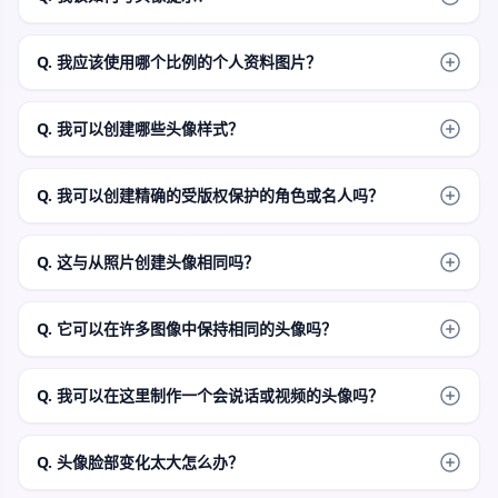
从个人资料使用开始，然后添加面部角度、表情、头发、服
装、背景、灯光和风格。在提示中保留一个头像身份，而不是
Q. 我应该使用哪个比例的个人资料图片？
几个人。
对于大多数个人资料图片、个人资料图标、Discord 头像、游戏
社区和创作者简介，请使用 1:1。仅当目的地需要更多垂直空间
Q. 我可以创建哪些头像样式？
时才使用纵向或故事比例。
您可以提示逼真的个人资料肖像、插图头像、动漫风格的图
标、电影创作者肖像、3D 风格的个人资料图像、游戏头像和干
Q. 我可以创建精确的受版权保护的角色或名人吗？
净的社交个人资料图片。
请勿使用该工具重新创建受保护的人物、名人、公众人物、徽
标或品牌服装，除非您有权使用它们。相反，创建原创的头像
Q. 这与从照片创建头像相同吗？
想法。
不。此页面从提示开始。如果您已有源图像并想要更接近的参
考引导变体，请使用 AI Image to Image。精确的个人照片相似
Q. 它可以在许多图像中保持相同的头像吗？
性需要专门的照片工作流程。
不作为保证。在提示中重复相同的特征，保存最接近的结果，
并在需要更一致的第二个版本时使用源引导的后续工具。
Q. 我可以在这里制作一个会说话或视频的头像吗？
否。此页面创建静态头像图像和个人资料图片。仅当您拥有应
成为讲话或移动剪辑的肖像或静态图像后，才使用讲话或视频
Q. 头像脸部变化太大怎么办？
工作流程。