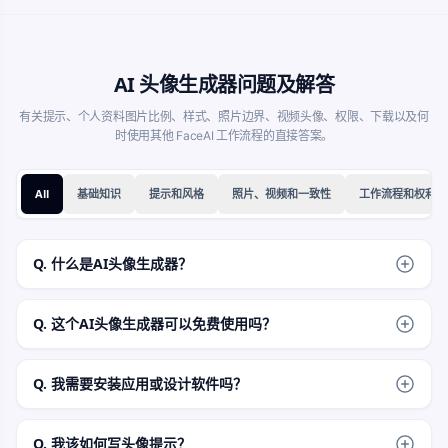
AI 头像生成器问题及解答
有关提示、个人资料图片比例、样式、照片边界、视频头像、权限、下载以及何
时使用其他 FaceAI 工作流程的直接答案。
All
基础知识
提示和风格
照片、视频和一致性
工作流程和权利
Q. 什么是AI头像生成器？
AI头像生成器根据文本提示创建静态个人资料风格的图像。您
描述身份、表情、风格和背景，然后查看生成的头像图像。
Q. 这个AI头像生成器可以免费使用吗？
是的。您可以免费打开在线工作区并根据提示启动。如果在大
量使用期间应用帐户或配额规则，产品流程将显示当前限制。
Q. 我需要安装应用或设计软件吗？
不会。头像工作台在浏览器中运行。编写提示，生成头像，然
后在预览准备好时使用结果控件。
Q. 我该如何写头像提示？