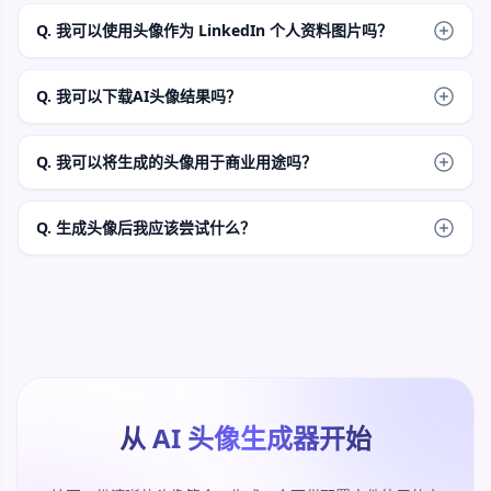
每次运行更改较少的细节，保持相同的年龄、表情、头发、服
装、背景和相机角度，然后将最佳结果移至图生图以获得更紧
Q. 我可以使用头像作为 LinkedIn 个人资料图片吗？
密的变体。
您可以为 LinkedIn、个人网站、个人简介和团队页面创建个人
资料风格的头像。如果目标是专业的企业头像，请改用头像特
Q. 我可以下载AI头像结果吗？
定的工作流程。
是的。生成的图像出现在结果面板中后，使用下载控件。保持
页面打开，直到最终预览准备就绪。
Q. 我可以将生成的头像用于商业用途吗？
您对提示、主题、风格参考以及您重复使用的任何源材料的权
利负责。避免使用不属于您的受保护知识产权、公众人物、徽
Q. 生成头像后我应该尝试什么？
标和角色。
使用 AI Image to Image 进行更接近的变体，使用 AI Image 
Editor 进行集中清理，并在头像方向已准备好但导出需要更高
清晰度时使用 AI Image Upscaler。
从 AI 头像生成器开始