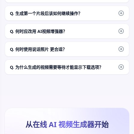
请勿依赖生成结果来实现精确排版、标志或字幕。请先生成视
觉动态，随后在编辑器中后期添加精准文字与品牌标识。
Q. 生成第一个片段后该如何继续操作？
利用首个片段评估动作创意。若该片段值得保留，请使用合适
的后续工具进行画质增强、剪辑、添加字幕、音频处理或品牌
Q. 何时应改用 AI视频增强器？
质感优化。
当您已有一个值得保留的片段，且问题仅在于视频画质而非原
始创意或源帧时，请使用 AI视频增强器。
Q. 何时使用说话照片 更合适？
当主要需求为口播人像、虚拟形象留言或对口型风格的片段
时，建议使用说话照片。本视频生成器适用于更广泛的场景动
Q. 为什么生成的视频需要等待才能显示下载选项？
态制作。
工作区会先创建任务，等待处理完成后准备最终媒体文件，随
后才会显示结果操作按钮。请保持页面打开，直到预览和下载
控件出现。
从在线 AI 视频生成器开始