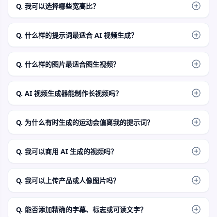
图生视频模式时才需上传一张图片。
Q. 我可以选择哪些宽高比？
文生视频支持固定的常见比例：16:9、9:16、4:3、3:4 和 
1:1。图生视频会更紧密地遵循上传源图的画幅比例。
Q. 什么样的提示词最适合 AI 视频生成？
撰写镜头说明：包含一个主体、一个动作、一个运镜、光线与
氛围。直白的提示词比堆砌大量风格词汇更容易评估效果。
Q. 什么样的图片最适合图生视频？
使用单张清晰的静态帧，主体明确、构图稳定，并预留足够的
运动空间。杂乱的拼贴画、过小的主体或低细节的图片较难生
Q. AI 视频生成器能制作长视频吗？
成干净的动画。
本页面专注于生成短版初稿片段。建议先用它测试运动方向，
若需求涉及更长篇幅的制作流程，请转至视频编辑器或其他 
Q. 为什么有时生成的运动会偏离我的提示词？
FaceAI 工具。
视频生成需推断帧间运动。明确的主体、简单的动作以及减少
冲突的元素可降低偏差，但面部、手部、产品边缘及微小细节
Q. 我可以商用 AI 生成的视频吗？
仍需人工检查。
您需对提示词、源图像、产品、人物、标志及片段内的受保护
素材的版权负责。请勿上传或描述您无权使用的素材。
Q. 我可以上传产品或人像图片吗？
可以，前提是您拥有使用权。在图片清晰且动作指令具体明确
的情况下，产品展示与人像效果最佳。
Q. 能否添加精确的字幕、标志或可读文字？