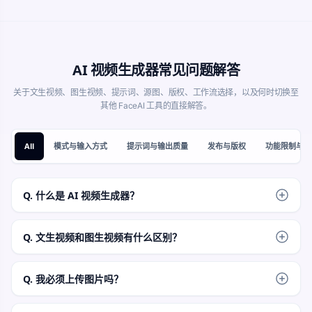
AI 视频生成器常见问题解答
关于文生视频、图生视频、提示词、源图、版权、工作流选择，以及何时切换至
其他 FaceAI 工具的直接解答。
All
模式与输入方式
提示词与输出质量
发布与版权
功能限制与后
Q. 什么是 AI 视频生成器？
AI 视频生成器可根据文字提示词，或上传的源图配合运动指
令，生成一段简短的动态视频片段。
Q. 文生视频和图生视频有什么区别？
文生视频仅基于您的提示词生成。图生视频则基于单张上传的
静态图，当您已有希望作为运动基准的画面时，使用此模式更
Q. 我必须上传图片吗？
佳。
不需要。如果您仅有文字构思，请使用文生视频。仅在切换至