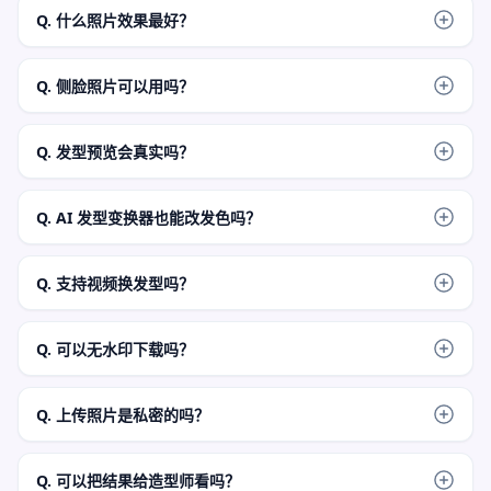
bowl、纹理短发和自定义短发方向。
Q. 什么照片效果最好？
使用单人清晰人像，发际线、额头、耳朵可见，光线正常，头
部周围有空间。避免帽子、合照、重滤镜和极端角度。
Q. 侧脸照片可以用吗？
可以尝试，但正脸或轻微角度通常更好。强侧脸会隐藏发际
线，让剪裁判断不够可靠。
Q. 发型预览会真实吗？
流程面向真实静态预览，但不保证沙龙完全复刻。真实发量、
发质、发旋和理发技术仍然重要。
Q. AI 发型变换器也能改发色吗？
你可以写简单发色说明，但本页重点是发型和剪裁试戴。如果
主要想改发色，独立的 AI hair color changer 更合适。
Q. 支持视频换发型吗？
本页不公开承诺同页视频换发型。除非有专门视频流程，否则
请把它作为静态图片试发型工具使用。
Q. 可以无水印下载吗？
可以。生成图出现后，使用工作区下载按钮。最终图片准备好
之前，请保持标签页打开。
Q. 上传照片是私密的吗？
FaceAI 在生成流程中使用安全上传处理。请使用你愿意在线处
理的照片，避免敏感图片或没有使用权的照片。
Q. 可以把结果给造型师看吗？