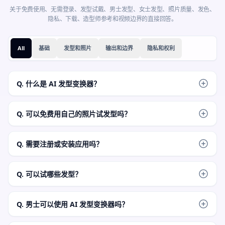
关于免费使用、无需登录、发型试戴、男士发型、女士发型、照片质量、发色、
隐私、下载、造型师参考和视频边界的直接回答。
All
基础
发型和照片
输出和边界
隐私和权利
Q. 什么是 AI 发型变换器？
它是一个在线工具，可以让你在自己的照片上试发型。上传人
像，选择剪发方向，需要时添加短说明，然后生成真实静态预
Q. 可以免费用自己的照片试发型吗？
览。
可以。你可以免费在线开始使用 AI 发型变换器。如果高频使用
触达账号或额度规则，FaceAI 会在产品流程中显示当前限制。
Q. 需要注册或安装应用吗？
不需要安装应用，浏览器流程本身就是低门槛试用。如果游客
用量达到产品限制，页面会显示下一步。
Q. 可以试哪些发型？
可以从波波头、精灵短发、八字刘海、长卷发、shag 或狼尾、
丸子头、辫发、fade、crewcut 和自定义发型说明开始。
Q. 男士可以使用 AI 发型变换器吗？
可以。男士可以预览 fade、taper、buzzcut、crewcut、soft 