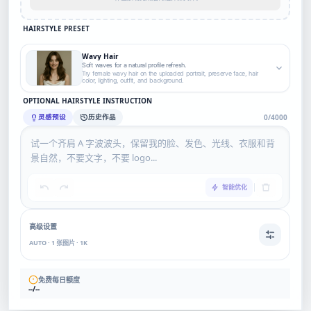
HAIRSTYLE PRESET
Wavy Hair
Soft waves for a natural profile refresh.
Try female wavy hair on the uploaded portrait, preserve face, hair
color, lighting, outfit, and background.
OPTIONAL HAIRSTYLE INSTRUCTION
灵感预设
历史作品
0/4000
智能优化
高级设置
AUTO · 1 张图片 · 1K
免费每日额度
--/--