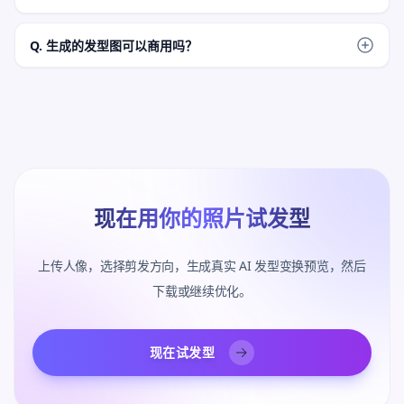
可以。把结果作为长度、形状、刘海、层次或 barber 方向的视
觉参考；它是灵感，不是最终剪发保证。
Q. 生成的发型图可以商用吗？
当你拥有或获得源照片授权时，可以使用生成图片。避免公众
人物、虚假背书、受保护品牌、可读 logo 和误导性身份声明。
现在用你的照片试发型
上传人像，选择剪发方向，生成真实 AI 发型变换预览，然后
下载或继续优化。
现在试发型