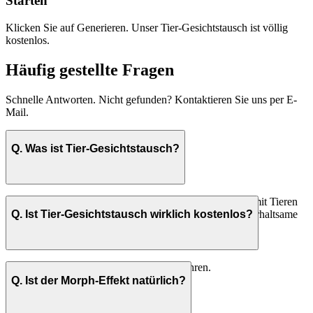
Starten
Klicken Sie auf Generieren. Unser Tier-Gesichtstausch ist völlig
kostenlos.
Häufig gestellte Fragen
Schnelle Antworten. Nicht gefunden? Kontaktieren Sie uns per E-
Mail.
Q. Was ist Tier-Gesichtstausch?
Eine unterhaltsame und kreative Möglichkeit, Gesichter mit Tieren
zu tauschen. Beide Optionen liefern realistische und unterhaltsame
Q. Ist Tier-Gesichtstausch wirklich kostenlos?
Ergebnisse.
Ja, 100% kostenlos ohne versteckte Gebühren.
Q. Ist der Morph-Effekt natürlich?