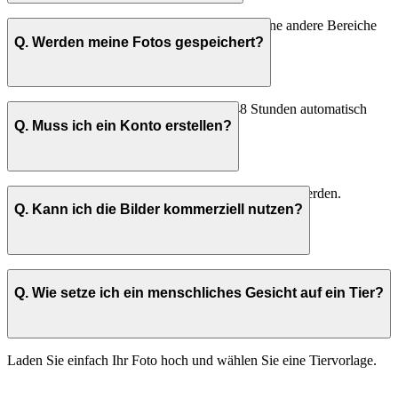
Ja, er ersetzt wichtige Gesichtszüge präzise, ohne andere Bereiche
zu verzerren.
Q. Werden meine Fotos gespeichert?
Nein. Alle Bilder werden innerhalb von 48 Stunden automatisch
gelöscht.
Q. Muss ich ein Konto erstellen?
Nein. Alle Funktionen können ohne Konto genutzt werden.
Q. Kann ich die Bilder kommerziell nutzen?
Es hängt von den Originalbildern ab. Stellen Sie sicher, dass Sie die
entsprechenden Rechte haben.
Q. Wie setze ich ein menschliches Gesicht auf ein Tier?
Laden Sie einfach Ihr Foto hoch und wählen Sie eine Tiervorlage.