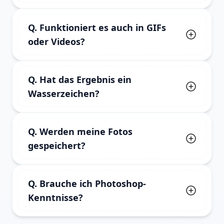
Ja, kostenlos online nutzbar.
Q. Funktioniert es auch in GIFs
oder Videos?
Diese Seite konzentriert sich auf Foto-
Q. Hat das Ergebnis ein
Kopftausch. Für GIFs oder Videos verwenden 
Wasserzeichen?
Sie die speziellen Tools.
Das Ergebnis ist für sauberes Teilen 
Q. Werden meine Fotos
konzipiert.
gespeichert?
Hochgeladene Fotos werden nur für den 
Q. Brauche ich Photoshop-
Tausch verarbeitet und nicht langfristig 
Kenntnisse?
gespeichert.